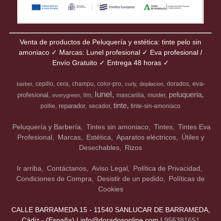
Venta de productos de Peluquería y estética: tinte pelo sin
amoniaco ✓ Marcas: Lunel profesional ✓ Eva profesional /
Envío Gratuito ✓ Entrega 48 horas ✓
eva-
cepillo
cera
champu
color-pro
dorados
barber
curly
depilacion
lunel
peluqueria
profesional
lim
mascarilla
muster
everygreen
tinte
reparador
pollie
secador
tinte-sin-amoniaco
Peluquería y Barbería
Tintes sin amoniaco
Tintes
Tintes Eva
Profesional
Marcas
Estética
Aparatos eléctricos
Útiles y
Desechables
Rizos
Ir arriba
Contáctanos
Aviso Legal
Política de Privacidad
Condiciones de Compra
Desistir de un pedido
Políticas de
Cookies
CALLE BARRAMEDA 15 - 11540 SANLUCAR DE BARRAMEDA,
Cádiz - (España) | info@doradosonline.com |
956381651