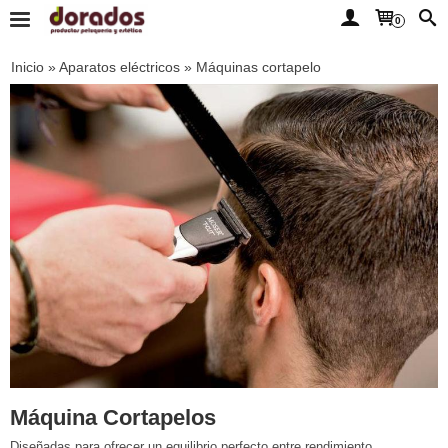
0
Inicio
»
Aparatos eléctricos
»
Máquinas cortapelo
Máquina Cortapelos
Diseñadas para ofrecer un equilibrio perfecto entre rendimiento,