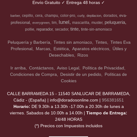
Envío Gratuito ✓ Entrega 48 horas ✓
eva-
cepillo
cera
champu
color-pro
dorados
barber
curly
depilacion
lunel
peluqueria
profesional
lim
mascarilla
muster
everygreen
tinte
reparador
pollie
secador
tinte-sin-amoniaco
Peluquería y Barbería
Tintes sin amoniaco
Tintes
Tintes Eva
Profesional
Marcas
Estética
Aparatos eléctricos
Útiles y
Desechables
Rizos
Ir arriba
Contáctanos
Aviso Legal
Política de Privacidad
Condiciones de Compra
Desistir de un pedido
Políticas de
Cookies
CALLE BARRAMEDA 15 - 11540 SANLUCAR DE BARRAMEDA,
Cádiz - (España) | info@doradosonline.com |
956381651
Horario:
DE 9.30h a 13.30h -17.00h a 20.30h de lunes a
viernes. Sabados de 10.00h a 14.00h |
Tiempo de Entrega:
24/48 HORAS
(*) Precios con Impuestos incluidos