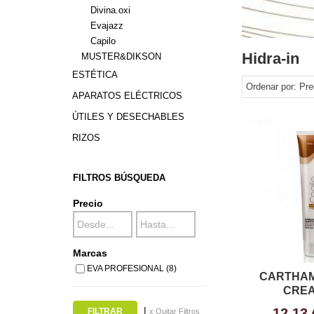
Divina.oxi
Evajazz
Capilo
Hidra-in
MUSTER&DIKSON
ESTÉTICA
Ordenar por:
Pre
APARATOS ELÉCTRICOS
ÚTILES Y DESECHABLES
RIZOS
FILTROS BÚSQUEDA
Precio
Marcas
EVA PROFESIONAL (8)
CARTHAM
CREA
|
12,13
x Quitar Filtros