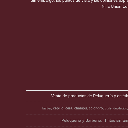
Sin embargo, los puntos de vista y las opiniones exp
Ni la Unión E
Venta de productos de Peluquería y estéti
cepillo
cera
champu
color-pro
barber
curly
depilacion
Peluquería y Barbería
Tintes sin a