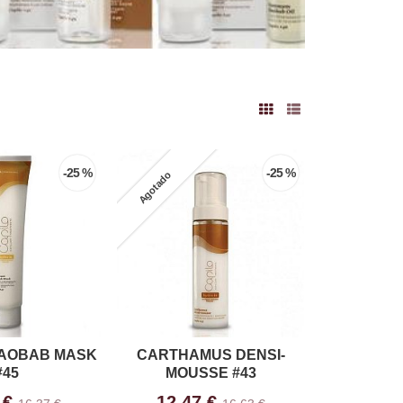
-25 %
-25 %
Agotado
AOBAB MASK
CARTHAMUS DENSI-
#45
MOUSSE #43
 €
12,47 €