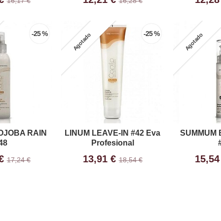
16,17 €
16,28 €
-25 %
-25 %
Agotado
Agotado
OJOBA RAIN
LINUM LEAVE-IN #42 Eva
SUMMUM 
48
Profesional
 €
13,91 €
15,54
17,24 €
18,54 €