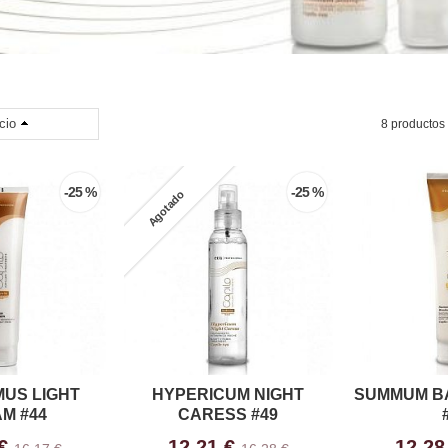
cio
8 productos
-25 %
-25 %
Agotado
US LIGHT
HYPERICUM NIGHT
SUMMUM B
M #44
CARESS #49
 €
12,21 €
12,28