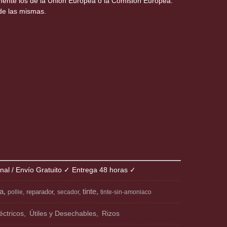
amente los de la Unión Europea o la Comisión Europea.
de las mismas.
onal / Envío Gratuito ✓ Entrega 48 horas ✓
ia
tinte
reparador
pollie
secador
tinte-sin-amoniaco
éctricos
Útiles y Desechables
Rizos