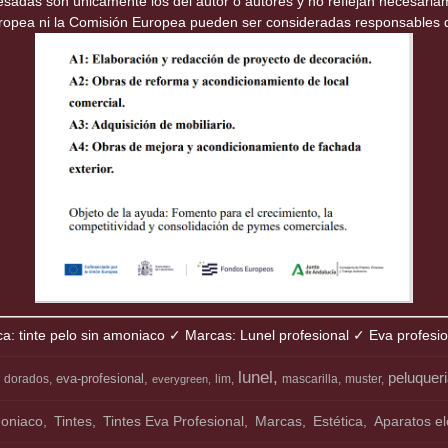
resadas son únicamente los del autor o autores y no reflejan necesari
uropea ni la Comisión Europea pueden ser consideradas responsables 
ca: tinte pelo sin amoniaco ✓ Marcas: Lunel profesional ✓ Eva profesi
lunel
peluquer
eva-profesional
dorados
lim
mascarilla
muster
everygreen
moniaco
Tintes
Tintes Eva Profesional
Marcas
Estética
Aparatos el