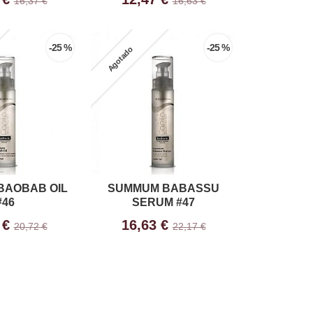
16,37 €
16,63 €
-25 %
-25 %
Agotado
BAOBAB OIL
SUMMUM BABASSU
#46
SERUM #47
 €
16,63 €
20,72 €
22,17 €