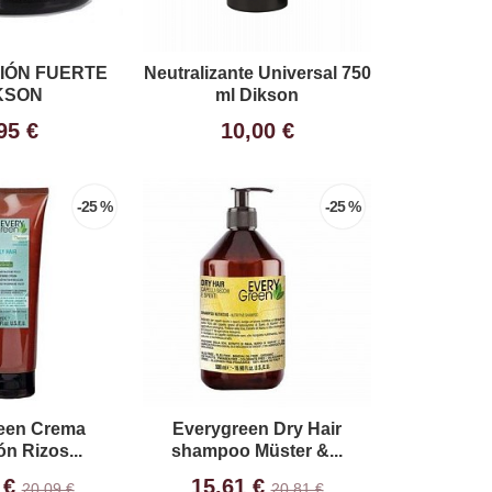
CIÓN FUERTE
Neutralizante Universal 750
KSON
ml Dikson
95 €
10,00 €
-25 %
-25 %
een Crema
Everygreen Dry Hair
ón Rizos...
shampoo Müster &...
 €
15,61 €
20,09 €
20,81 €