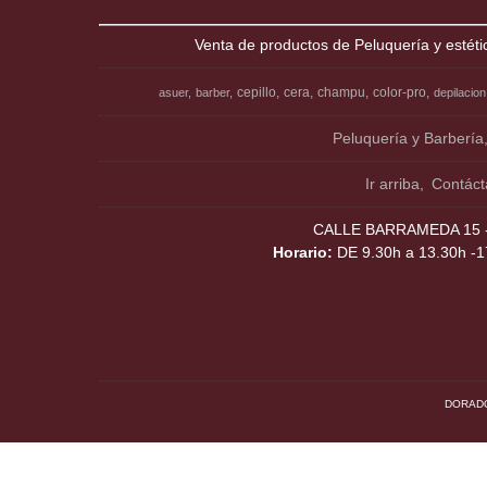
Venta de productos de Peluquería y estéti
cepillo
cera
champu
color-pro
asuer
barber
depilacion
Peluquería y Barbería
Ir arriba
Contáct
CALLE BARRAMEDA 15 - 
Horario:
DE 9.30h a 13.30h -1
DORADO