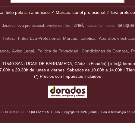
ca: tinte pelo sin amoniaco ✓ Marcas: Lunel profesional ✓ Eva profesi
lunel
peluquer
eva-profesional
dorados
lim
mascarilla
muster
everygreen
Tintes
Tintes Eva Profesional
Marcas
Estética
Aparatos eléctrico
anos
Aviso Legal
Política de Privacidad
Condiciones de Compra
Po
11540 SANLUCAR DE BARRAMEDA, Cádiz - (España) | info@dorados
7.00h a 20.30h de lunes a viernes. Sabados de 10.00h a 14.00h |
Tie
(*) Precios con Impuestos incluidos
S TIENDA DE PELUQUERÍA Y ESTÉTICA
- Copyright © 2026 [23609] - Con la tecnología de P