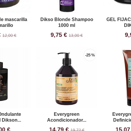
e mascarilla
Dikso Blonde Shampoo
GEL FIJA
marillo
1000 ml
DI
€
9,75 €
9,
12,00 €
13,00 €
-25 %
Ondulante
Everygreen
Everygr
 Dikson...
Acondicionador...
Definici
00 €
14,79 €
15,07
19,72 €