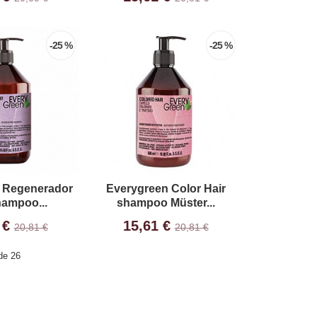
-25 %
-25 %
 Regenerador
Everygreen Color Hair
hampoo...
shampoo Müster...
 €
15,61 €
20,81 €
20,81 €
e 26