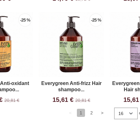
-25 %
-25 %
Anti-oxidant
Everygreen Anti-frizz Hair
Everygreen
ampoo...
shampoo...
Hair s
 €
15,61 €
15,61
20,81 €
20,81 €
<
1
2
>
d