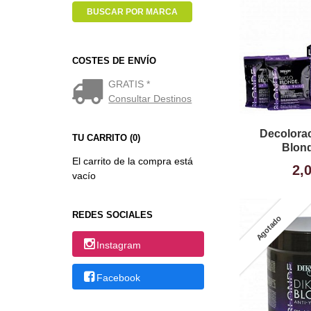
COSTES DE ENVÍO
GRATIS *
Consultar Destinos
Decolora
TU CARRITO (0)
Blon
El carrito de la compra está
2,
vacío
REDES SOCIALES
Agotado
Instagram
Facebook