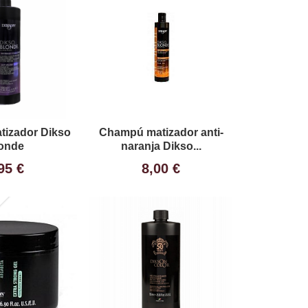
izador Dikso
Champú matizador anti-
onde
naranja Dikso...
95 €
8,00 €