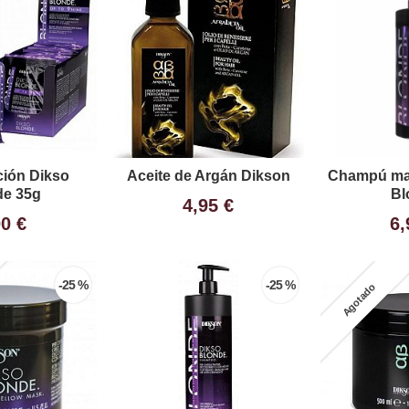
ción Dikso
Aceite de Argán Dikson
Champú mat
de 35g
Bl
4,95 €
00 €
6,
-25 %
-25 %
Agotado