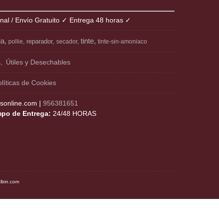
onal / Envío Gratuito ✓ Entrega 48 horas ✓
ia
tinte
reparador
pollie
secador
tinte-sin-amoniaco
s
Útiles y Desechables
líticas de Cookies
online.com |
956381651
mpo de Entrega:
24/48 HORAS
albin.com