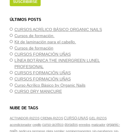
ÚLTIMOS POSTS
CURSOS ACRÍLICO BÁSICO ORGANIC NAILS
Cursos de formación.
Kit de laminación para el cabello.
Cursos de formación
CURSOS FORMACIÓN UÑAS
LÍNEA BOTÁNICA THE INNERGREEN LUNEL
PROFESIONAL
CURSOS FORMACIÓN UÑAS
CURSOS FORMACIÓN UÑAS
Curso Acrílico Básico by Organic Nails
CURSO DRY MANICURE
NUBE DE TAGS
CURSO-UNAS
ACTIVADOR-RIZOS
CREMA-RIZOS
GEL-RIZOS
organic-
curso-acrilico
dorados
acondicionador
cepillo
enredos
matizador
nails
pedicura
pestanas
plata
semilac
semipermanentes
sin-parabenos
sin-