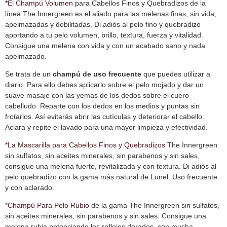
*
El Champú Volumen
para Cabellos Finos y Quebradizos de la
línea The Innergreen es el aliado para las melenas finas, sin vida,
apelmazadas y debilitadas. Di adiós al pelo fino y quebradizo
aportando a tu pelo volumen, brillo, textura, fuerza y vitalidad.
Consigue una melena con vida y con un acabado sano y nada
apelmazado.
Se trata de un
champú de uso frecuente
que puedes utilizar a
diario. Para ello debes aplicarlo sobre el pelo mojado y dar un
suave masaje con las yemas de los dedos sobre el cuero
cabelludo. Reparte con los dedos en los medios y puntas sin
frotarlos. Así evitarás abrir las cutículas y deteriorar el cabello.
Aclara y repite el lavado para una mayor limpieza y efectividad.
*La Mascarilla para Cabellos Finos y Quebradizos
The Innergreen
sin sulfatos, sin aceites minerales, sin parabenos y sin sales,
consigue una melena fuerte, revitalizada y con textura. Di adiós al
pelo quebradizo con la gama más natural de Lunel. Uso frecuente
y con aclarado.
*
Champú Para Pelo Rubio
de la gama The Innergreen sin sulfatos,
sin aceites minerales, sin parabenos y sin sales. Consigue una
melena rubia potenciando los reflejos dorados, con mucha