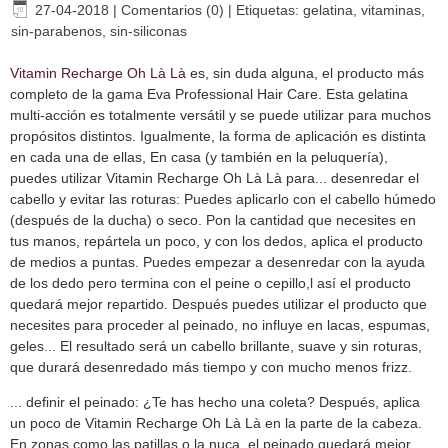
27-04-2018
|
Comentarios (0)
|
Etiquetas:
gelatina
,
vitaminas
,
sin-parabenos
,
sin-siliconas
Vitamin Recharge Oh Là Là
es, sin duda alguna, el producto más
completo de la gama Eva Professional Hair Care. Esta gelatina
multi-acción es totalmente versátil y se puede utilizar para muchos
propósitos distintos. Igualmente, la forma de aplicación es distinta
en cada una de ellas, En casa (y también en la peluquería),
puedes utilizar Vitamin Recharge Oh Là Là para... desenredar el
cabello y evitar las roturas: Puedes aplicarlo con el cabello húmedo
(después de la ducha) o seco. Pon la cantidad que necesites en
tus manos, repártela un poco, y con los dedos, aplica el producto
de medios a puntas. Puedes empezar a desenredar con la ayuda
de los dedo pero termina con el peine o cepillo,l así el producto
quedará mejor repartido. Después puedes utilizar el producto que
necesites para proceder al peinado, no influye en lacas, espumas,
geles... El resultado será un cabello brillante, suave y sin roturas,
que durará desenredado más tiempo y con mucho menos frizz.
... definir el peinado: ¿Te has hecho una coleta? Después, aplica
un poco de Vitamin Recharge Oh Là Là en la parte de la cabeza.
En zonas como las patillas o la nuca, el peinado quedará mejor