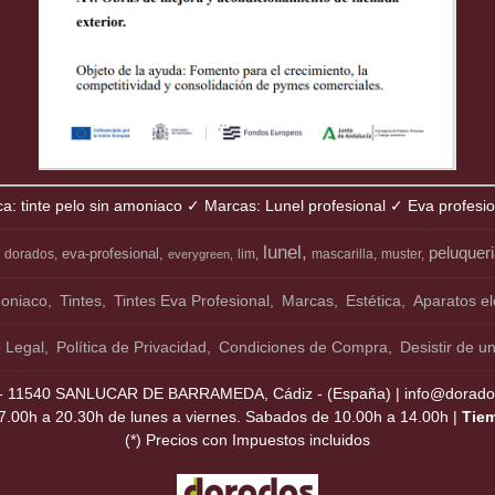
ca: tinte pelo sin amoniaco ✓ Marcas: Lunel profesional ✓ Eva profesi
lunel
peluquer
eva-profesional
dorados
lim
mascarilla
muster
everygreen
moniaco
Tintes
Tintes Eva Profesional
Marcas
Estética
Aparatos el
o Legal
Política de Privacidad
Condiciones de Compra
Desistir de u
11540 SANLUCAR DE BARRAMEDA, Cádiz - (España) | info@dorados
7.00h a 20.30h de lunes a viernes. Sabados de 10.00h a 14.00h |
Tie
(*) Precios con Impuestos incluidos