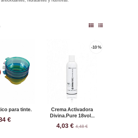
ntioxidantes, hidratantes y nutritivas.
s
-10 %
ico para tinte.
Crema Activadora
Divina.Pure 18vol...
84 €
4,03 €
4,48 €