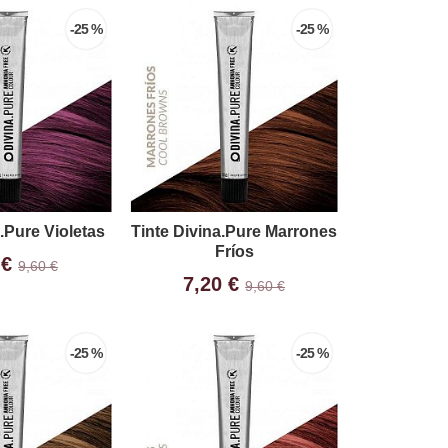
-25 %
-25 %
.Pure Violetas
Tinte Divina.Pure Marrones
Fríos
 €
9,60 €
7,20 €
9,60 €
-25 %
-25 %