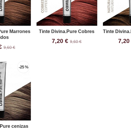
.Pure Marrones
Tinte Divina.Pure Cobres
Tinte Divina
idos
7,20 €
7,20
9,60 €
 €
9,60 €
-25 %
 Pure cenizas