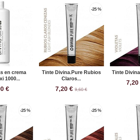
-25 %
s en crema
Tinte Divina.Pure Rubios
Tinte Divina
xi 1000...
Claros...
7,20
00 €
7,20 €
9,60 €
-25 %
-25 %