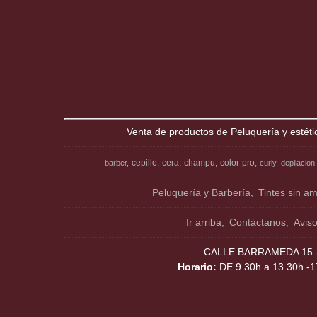
Venta de productos de Peluquería y estéti
cepillo
cera
champu
color-pro
barber
curly
depilacion
Peluquería y Barbería
Tintes sin a
Ir arriba
Contáctanos
Avis
CALLE BARRAMEDA 15 - 
Horario:
DE 9.30h a 13.30h -1