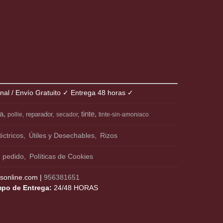
onal / Envío Gratuito ✓ Entrega 48 horas ✓
ia
tinte
reparador
pollie
secador
tinte-sin-amoniaco
éctricos
Útiles y Desechables
Rizos
n pedido
Políticas de Cookies
online.com |
956381651
mpo de Entrega:
24/48 HORAS