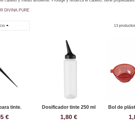
l cabello y medio ambiente. Protege y refuerza el cabello, tiene propiedades a
R DIVINA.PURE
cio
13 producto
para tinte.
Dosificador tinte 250 ml
Bol de plást
95 €
1,80 €
1,