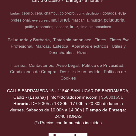
Envío Gratuito ✓ Entrega 48 horas ✓
eva-
cepillo
cera
champu
color-pro
dorados
barber
curly
depilacion
lunel
peluqueria
profesional
lim
mascarilla
muster
everygreen
tinte
reparador
pollie
secador
tinte-sin-amoniaco
Peluquería y Barbería
Tintes sin amoniaco
Tintes
Tintes Eva
Profesional
Marcas
Estética
Aparatos eléctricos
Útiles y
Desechables
Rizos
Ir arriba
Contáctanos
Aviso Legal
Política de Privacidad
Condiciones de Compra
Desistir de un pedido
Políticas de
Cookies
CALLE BARRAMEDA 15 - 11540 SANLUCAR DE BARRAMEDA,
Cádiz - (España) | info@doradosonline.com |
956381651
Horario:
DE 9.30h a 13.30h -17.00h a 20.30h de lunes a
viernes. Sabados de 10.00h a 14.00h |
Tiempo de Entrega:
24/48 HORAS
(*) Precios con Impuestos incluidos