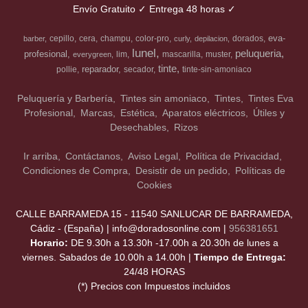
Envío Gratuito ✓ Entrega 48 horas ✓
eva-
cepillo
cera
champu
color-pro
dorados
barber
curly
depilacion
lunel
peluqueria
profesional
lim
mascarilla
muster
everygreen
tinte
reparador
pollie
secador
tinte-sin-amoniaco
Peluquería y Barbería
Tintes sin amoniaco
Tintes
Tintes Eva
Profesional
Marcas
Estética
Aparatos eléctricos
Útiles y
Desechables
Rizos
Ir arriba
Contáctanos
Aviso Legal
Política de Privacidad
Condiciones de Compra
Desistir de un pedido
Políticas de
Cookies
CALLE BARRAMEDA 15 - 11540 SANLUCAR DE BARRAMEDA,
Cádiz - (España) | info@doradosonline.com |
956381651
Horario:
DE 9.30h a 13.30h -17.00h a 20.30h de lunes a
viernes. Sabados de 10.00h a 14.00h |
Tiempo de Entrega:
24/48 HORAS
(*) Precios con Impuestos incluidos