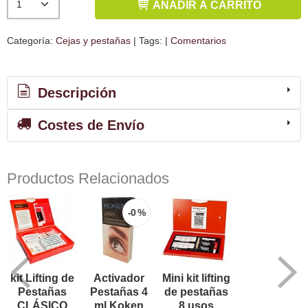
AÑADIR A CARRITO
Categoría:
Cejas y pestañas
|
Tags:
|
Comentarios
Descripción
Costes de Envío
Productos Relacionados
-0 %
kit Lifting de
Activador
Mini kit lifting
Pestañas
Pestañas 4
de pestañas
CLÁSICO
ml Koken
8 usos