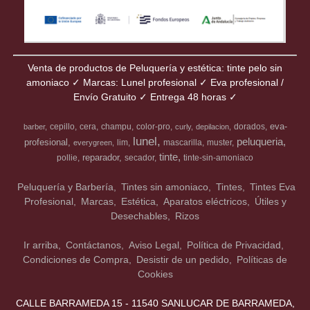
Venta de productos de Peluquería y estética: tinte pelo sin
amoniaco ✓ Marcas: Lunel profesional ✓ Eva profesional /
Envío Gratuito ✓ Entrega 48 horas ✓
eva-
cepillo
cera
champu
color-pro
dorados
barber
curly
depilacion
lunel
peluqueria
profesional
lim
mascarilla
muster
everygreen
tinte
reparador
pollie
secador
tinte-sin-amoniaco
Peluquería y Barbería
Tintes sin amoniaco
Tintes
Tintes Eva
Profesional
Marcas
Estética
Aparatos eléctricos
Útiles y
Desechables
Rizos
Ir arriba
Contáctanos
Aviso Legal
Política de Privacidad
Condiciones de Compra
Desistir de un pedido
Políticas de
Cookies
CALLE BARRAMEDA 15 - 11540 SANLUCAR DE BARRAMEDA,