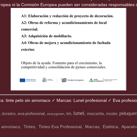
uropea ni la Comisión Europea pueden ser consideradas responsables 
ca: tinte pelo sin amoniaco ✓ Marcas: Lunel profesional ✓ Eva profesi
lunel
peluquer
eva-profesional
dorados
lim
mascarilla
muster
everygreen
n amoniaco
Tintes
Tintes Eva Profesional
Marcas
Estética
Aparatos