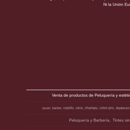
Ni la Unión E
Venta de productos de Peluquería y estéti
cepillo
cera
champu
color-pro
asuer
barber
depilacion
Peluquería y Barbería
Tintes si