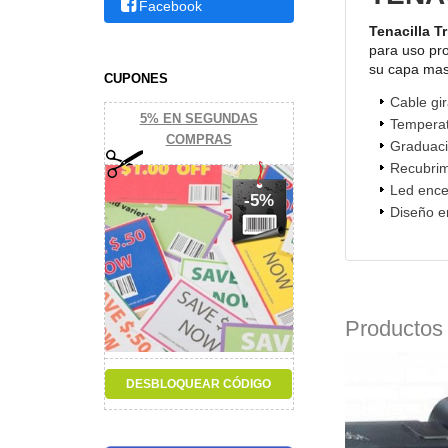
Facebook
Tenacilla T
para uso pro
su capa mas 
CUPONES
Cable gir
5% EN SEGUNDAS
Tempera
COMPRAS
Graduaci
Recubrim
Led enc
-5%
Diseño e
Productos