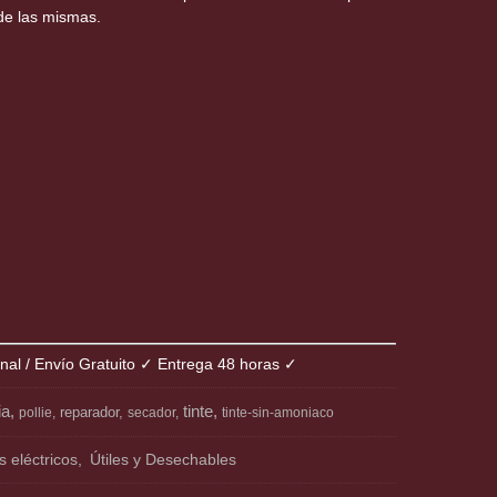
de las mismas.
onal / Envío Gratuito ✓ Entrega 48 horas ✓
ia
tinte
reparador
pollie
secador
tinte-sin-amoniaco
 eléctricos
Útiles y Desechables