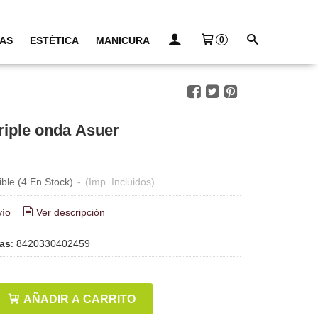
AS
ESTÉTICA
MANICURA
0
triple onda Asuer
ible
(4 En Stock)
-
(Imp. Incluidos)
vío
Ver descripción
ras
:
8420330402459
AÑADIR A CARRITO