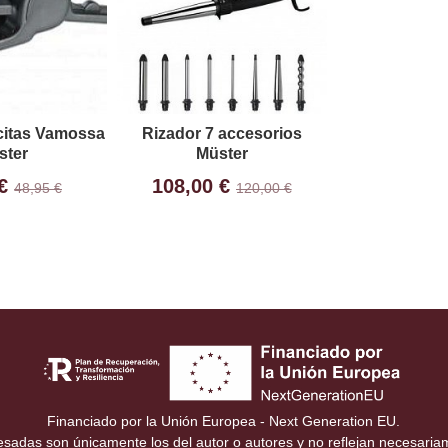
citas Vamossa
Rizador 7 accesorios
ster
Müster
 €
108,00 €
48,95 €
120,00 €
Financiado por la Unión Europea - Next Generation EU.
resadas son únicamente los del autor o autores y no reflejan necesari