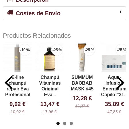
Costes de Envío
Productos Relacionados
-10 %
-25 %
-25 %
-25 %
E-line
Champú
SUMMUM
Aqua-
champú
Vitaminas
BAOBAB
Infusion
repair Eva
Original
MASK #45
Energikum
Profesional
Eva...
Capilo #31...
12,28 €
9,02 €
13,47 €
35,89 €
16,37 €
10,02 €
17,96 €
47,85 €