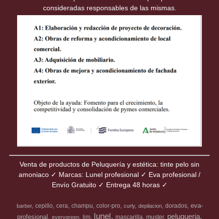
consideradas responsables de las mismas.
Venta de productos de Peluquería y estética: tinte pelo sin
amoniaco ✓ Marcas: Lunel profesional ✓ Eva profesional /
Envío Gratuito ✓ Entrega 48 horas ✓
eva-
cepillo
cera
champu
color-pro
dorados
barber
curly
depilacion
lunel
peluqueria
profesional
lim
mascarilla
muster
everygreen