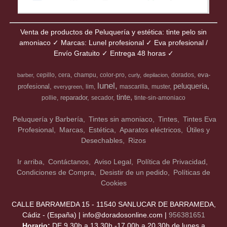
Venta de productos de Peluquería y estética: tinte pelo sin
amoniaco ✓ Marcas: Lunel profesional ✓ Eva profesional /
Envío Gratuito ✓ Entrega 48 horas ✓
eva-
cepillo
cera
champu
color-pro
dorados
barber
curly
depilacion
lunel
peluqueria
profesional
lim
mascarilla
muster
everygreen
tinte
reparador
pollie
secador
tinte-sin-amoniaco
Peluquería y Barbería
Tintes sin amoniaco
Tintes
Tintes Eva
Profesional
Marcas
Estética
Aparatos eléctricos
Útiles y
Desechables
Rizos
Ir arriba
Contáctanos
Aviso Legal
Política de Privacidad
Condiciones de Compra
Desistir de un pedido
Políticas de
Cookies
CALLE BARRAMEDA 15 - 11540 SANLUCAR DE BARRAMEDA,
Cádiz - (España) | info@doradosonline.com |
956381651
Horario:
DE 9.30h a 13.30h -17.00h a 20.30h de lunes a