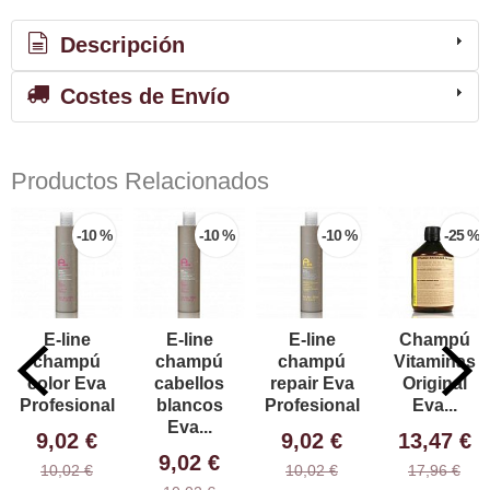
Descripción
Costes de Envío
Productos Relacionados
-10 %
-10 %
-10 %
-25 %
E-line
E-line
E-line
Champú
champú
champú
champú
Vitaminas
color Eva
cabellos
repair Eva
Original
Profesional
blancos
Profesional
Eva...
Eva...
9,02 €
9,02 €
13,47 €
9,02 €
10,02 €
10,02 €
17,96 €