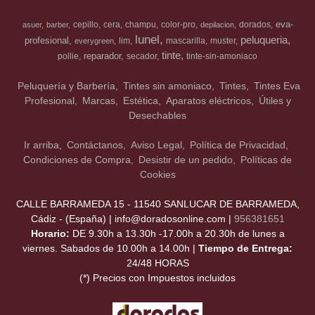
eva-
cepillo
cera
champu
color-pro
dorados
asuer
barber
depilacion
lunel
peluqueria
profesional
lim
mascarilla
muster
everygreen
tinte
reparador
pollie
secador
tinte-sin-amoniaco
Peluquería y Barbería
Tintes sin amoniaco
Tintes
Tintes Eva
Profesional
Marcas
Estética
Aparatos eléctricos
Útiles y
Desechables
Ir arriba
Contáctanos
Aviso Legal
Política de Privacidad
Condiciones de Compra
Desistir de un pedido
Políticas de
Cookies
CALLE BARRAMEDA 15 - 11540 SANLUCAR DE BARRAMEDA,
Cádiz - (España) | info@doradosonline.com |
956381651
Horario:
DE 9.30h a 13.30h -17.00h a 20.30h de lunes a
viernes. Sabados de 10.00h a 14.00h |
Tiempo de Entrega:
24/48 HORAS
(*) Precios con Impuestos incluidos