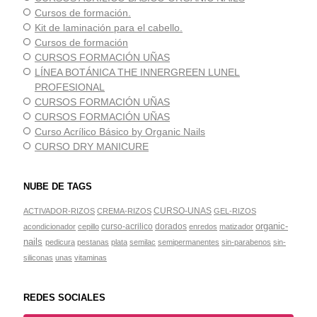
Cursos de formación.
Kit de laminación para el cabello.
Cursos de formación
CURSOS FORMACIÓN UÑAS
LÍNEA BOTÁNICA THE INNERGREEN LUNEL
PROFESIONAL
CURSOS FORMACIÓN UÑAS
CURSOS FORMACIÓN UÑAS
Curso Acrílico Básico by Organic Nails
CURSO DRY MANICURE
NUBE DE TAGS
CURSO-UNAS
ACTIVADOR-RIZOS
CREMA-RIZOS
GEL-RIZOS
organic-
curso-acrilico
dorados
acondicionador
cepillo
enredos
matizador
nails
pedicura
pestanas
plata
semilac
semipermanentes
sin-parabenos
sin-
siliconas
unas
vitaminas
REDES SOCIALES