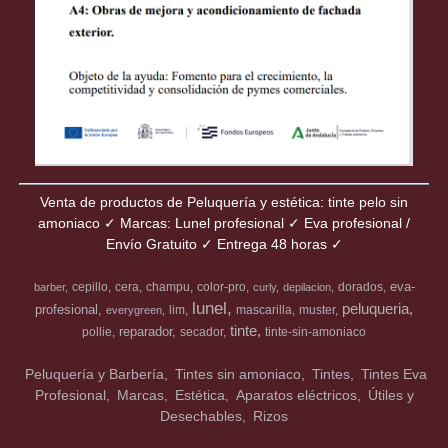
Venta de productos de Peluquería y estética: tinte pelo sin
amoniaco ✓ Marcas: Lunel profesional ✓ Eva profesional /
Envío Gratuito ✓ Entrega 48 horas ✓
eva-
cepillo
cera
champu
color-pro
dorados
barber
curly
depilacion
lunel
peluqueria
profesional
lim
mascarilla
muster
everygreen
tinte
reparador
pollie
secador
tinte-sin-amoniaco
Peluquería y Barbería
Tintes sin amoniaco
Tintes
Tintes Eva
Profesional
Marcas
Estética
Aparatos eléctricos
Útiles y
Desechables
Rizos