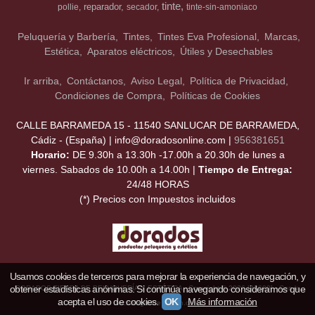
tinte
reparador
pollie
secador
tinte-sin-amoniaco
Peluquería y Barbería
Tintes
Tintes Eva Profesional
Marcas
Estética
Aparatos eléctricos
Útiles y Desechables
Ir arriba
Contáctanos
Aviso Legal
Política de Privacidad
Condiciones de Compra
Políticas de Cookies
CALLE BARRAMEDA 15 - 11540 SANLUCAR DE BARRAMEDA,
Cádiz - (España) | info@doradosonline.com |
956381651
Horario:
DE 9.30h a 13.30h -17.00h a 20.30h de lunes a
viernes. Sabados de 10.00h a 14.00h |
Tiempo de Entrega:
24/48 HORAS
(*) Precios con Impuestos incluidos
Usamos cookies de terceros para mejorar la experiencia de navegación, y
obtener estadísticas anónimas. Si continúa navegando consideramos que
DORADOS TIENDA DE PELUQUERÍA Y ESTÉTICA
- Copyright © 2026 [23609] - Con la
acepta el uso de cookies.
OK
Más información
tecnología de Palbin.com