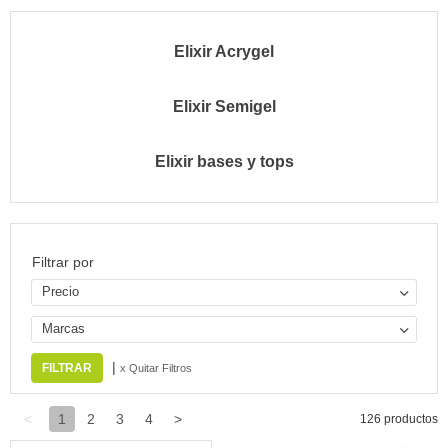
Elixir Acrygel
Elixir Semigel
Elixir bases y tops
Filtrar por
Precio
Marcas
|
x Quitar Filtros
<
1
2
3
4
>
126 productos