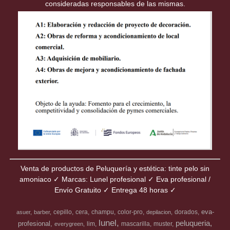
consideradas responsables de las mismas.
Venta de productos de Peluquería y estética: tinte pelo sin
amoniaco ✓ Marcas: Lunel profesional ✓ Eva profesional /
Envío Gratuito ✓ Entrega 48 horas ✓
eva-
cepillo
cera
champu
color-pro
dorados
asuer
barber
depilacion
lunel
peluqueria
profesional
lim
mascarilla
muster
everygreen