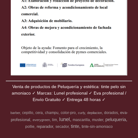
Venta de productos de Peluquería y estética: tinte pelo sin
amoniaco ✓ Marcas: Lunel profesional ✓ Eva profesional /
Envío Gratuito ✓ Entrega 48 horas ✓
eva-
cepillo
cera
champu
color-pro
dorados
barber
curly
depilacion
lunel
peluqueria
profesional
lim
mascarilla
muster
everygreen
tinte
reparador
pollie
secador
tinte-sin-amoniaco