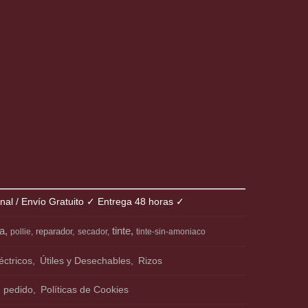
onal / Envío Gratuito ✓ Entrega 48 horas ✓
ia
tinte
reparador
pollie
secador
tinte-sin-amoniaco
éctricos
Útiles y Desechables
Rizos
n pedido
Políticas de Cookies