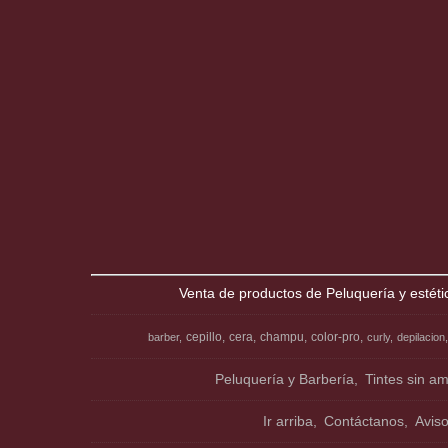
Venta de productos de Peluquería y estéti
cepillo
cera
champu
color-pro
barber
curly
depilacion
Peluquería y Barbería
Tintes sin a
Ir arriba
Contáctanos
Avis