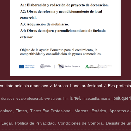
ca: tinte pelo sin amoniaco ✓ Marcas: Lunel profesional ✓ Eva profesi
lunel
peluquer
eva-profesional
dorados
lim
mascarilla
muster
everygreen
moniaco
Tintes
Tintes Eva Profesional
Marcas
Estética
Aparatos el
o Legal
Política de Privacidad
Condiciones de Compra
Desistir de u