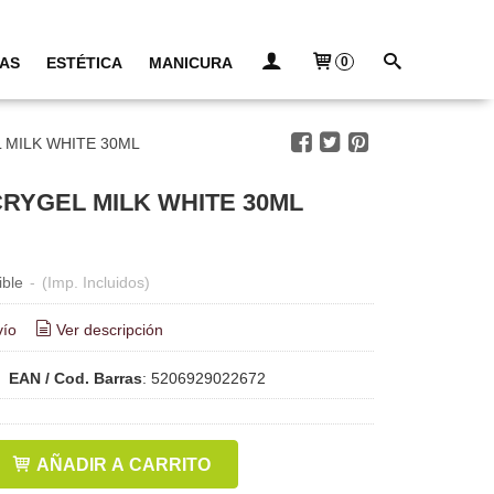
AS
ESTÉTICA
MANICURA
0
 MILK WHITE 30ML
CRYGEL MILK WHITE 30ML
ible
-
(Imp. Incluidos)
vío
Ver descripción
•
EAN / Cod. Barras
:
5206929022672
AÑADIR A CARRITO