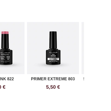
INK 822
PRIMER EXTREME 803
SHIMMERING 
0 €
5,50 €
7,20