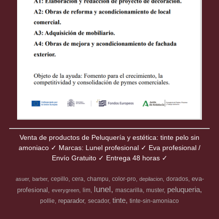
Venta de productos de Peluquería y estética: tinte pelo sin
amoniaco ✓ Marcas: Lunel profesional ✓ Eva profesional /
Envío Gratuito ✓ Entrega 48 horas ✓
eva-
cepillo
cera
champu
color-pro
dorados
asuer
barber
depilacion
lunel
peluqueria
profesional
lim
mascarilla
muster
everygreen
tinte
reparador
pollie
secador
tinte-sin-amoniaco