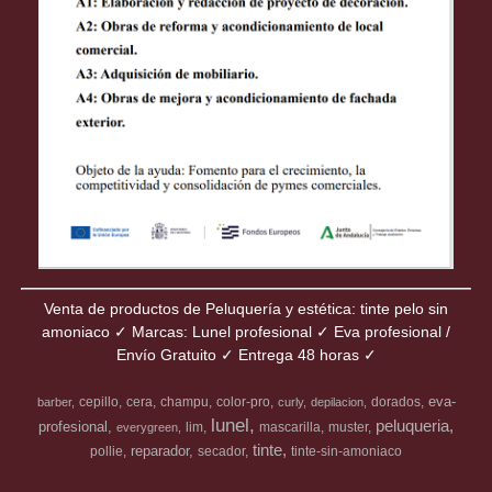
Venta de productos de Peluquería y estética: tinte pelo sin
amoniaco ✓ Marcas: Lunel profesional ✓ Eva profesional /
Envío Gratuito ✓ Entrega 48 horas ✓
eva-
cepillo
cera
champu
color-pro
dorados
barber
curly
depilacion
lunel
peluqueria
profesional
lim
mascarilla
muster
everygreen
tinte
reparador
pollie
secador
tinte-sin-amoniaco