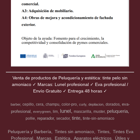
Venta de productos de Peluquería y estética: tinte pelo sin
amoniaco ✓ Marcas: Lunel profesional ✓ Eva profesional /
Envío Gratuito ✓ Entrega 48 horas ✓
eva-
cepillo
cera
champu
color-pro
dorados
barber
curly
depilacion
lunel
peluqueria
profesional
lim
mascarilla
muster
everygreen
tinte
reparador
pollie
secador
tinte-sin-amoniaco
Peluquería y Barbería
Tintes sin amoniaco
Tintes
Tintes Eva
Profesional
Marcas
Estética
Aparatos eléctricos
Útiles y