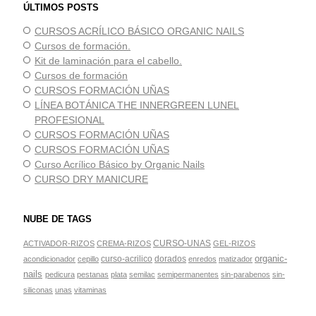
ÚLTIMOS POSTS
CURSOS ACRÍLICO BÁSICO ORGANIC NAILS
Cursos de formación.
Kit de laminación para el cabello.
Cursos de formación
CURSOS FORMACIÓN UÑAS
LÍNEA BOTÁNICA THE INNERGREEN LUNEL
PROFESIONAL
CURSOS FORMACIÓN UÑAS
CURSOS FORMACIÓN UÑAS
Curso Acrílico Básico by Organic Nails
CURSO DRY MANICURE
NUBE DE TAGS
CURSO-UNAS
ACTIVADOR-RIZOS
CREMA-RIZOS
GEL-RIZOS
organic-
curso-acrilico
dorados
acondicionador
cepillo
enredos
matizador
nails
pedicura
pestanas
plata
semilac
semipermanentes
sin-parabenos
sin-
siliconas
unas
vitaminas