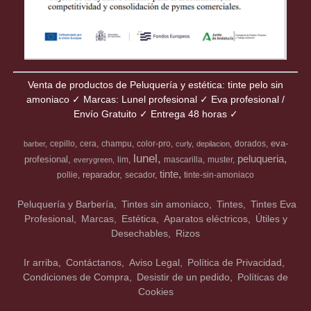
Venta de productos de Peluquería y estética: tinte pelo sin
amoniaco ✓ Marcas: Lunel profesional ✓ Eva profesional /
Envío Gratuito ✓ Entrega 48 horas ✓
eva-
cepillo
cera
champu
color-pro
dorados
barber
curly
depilacion
lunel
peluqueria
profesional
lim
mascarilla
muster
everygreen
tinte
reparador
pollie
secador
tinte-sin-amoniaco
Peluquería y Barbería
Tintes sin amoniaco
Tintes
Tintes Eva
Profesional
Marcas
Estética
Aparatos eléctricos
Útiles y
Desechables
Rizos
Ir arriba
Contáctanos
Aviso Legal
Política de Privacidad
Condiciones de Compra
Desistir de un pedido
Políticas de
Cookies