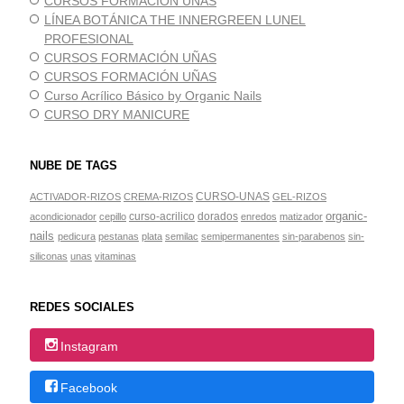
CURSOS FORMACIÓN UÑAS
LÍNEA BOTÁNICA THE INNERGREEN LUNEL
PROFESIONAL
CURSOS FORMACIÓN UÑAS
CURSOS FORMACIÓN UÑAS
Curso Acrílico Básico by Organic Nails
CURSO DRY MANICURE
NUBE DE TAGS
CURSO-UNAS
ACTIVADOR-RIZOS
CREMA-RIZOS
GEL-RIZOS
organic-
curso-acrilico
dorados
acondicionador
cepillo
enredos
matizador
nails
pedicura
pestanas
plata
semilac
semipermanentes
sin-parabenos
sin-
siliconas
unas
vitaminas
REDES SOCIALES
Instagram
Facebook